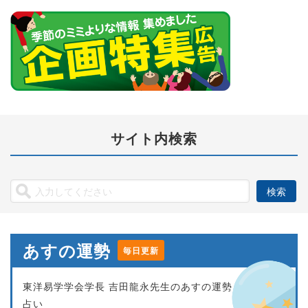
サイト内検索
あすの運勢
毎日更新
東洋易学学会学長 吉田龍永先生のあすの運勢
占い