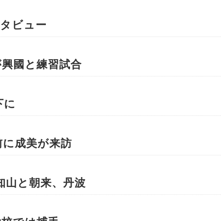
ンタビュー
が興國と練習試合
下に
前に成美が来訪
知山と朝来、丹波