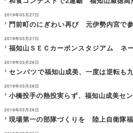
和食コンテストで2連覇 福知山淑徳高
2019年03月27日
門前町のにぎわい再び 元伊勢内宮で
2019年03月27日
福知山ＳＥＣカーボンスタジアム ネ
2019年03月26日
センバツで福知山成美、一度は逆転も
2019年03月26日
小橋投手の熱投実らず、福知山成美セ
2019年03月26日
現場第一の部隊づくりを 陸上自衛隊福