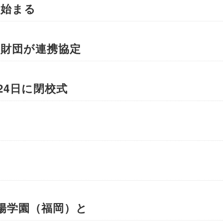
置始まる
川財団が連携協定
24日に閉校式
 筑陽学園（福岡）と