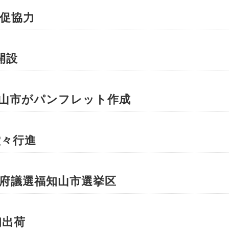
促協力
開設
知山市がパンフレット作成
堂々行進
府議選福知山市選挙区
初出荷