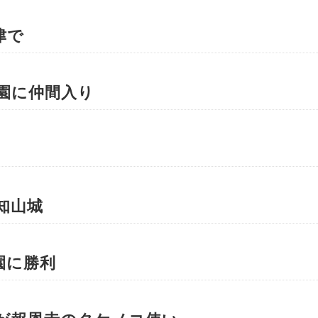
津で
園に仲間入り
知山城
園に勝利