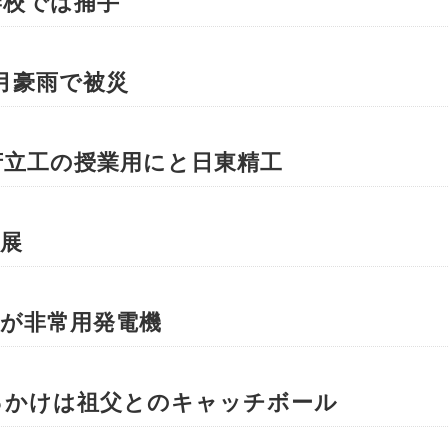
学校では捕手
月豪雨で被災
府立工の授業用にと日東精工
展
が非常用発電機
っかけは祖父とのキャッチボール