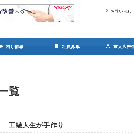
お問い合わ
釣り情報
社員募集
求人広告
の一覧
」 工繊大生が手作り