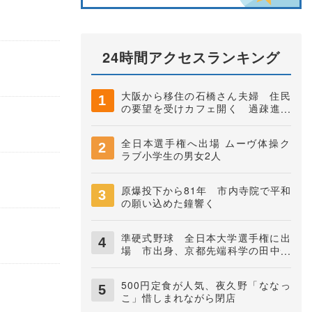
24時間アクセスランキング
大阪から移住の石橋さん夫婦 住民
の要望を受けカフェ開く 過疎進む
地域に憩いの場に 夜久野町稲垣
全日本選手権へ出場 ムーヴ体操ク
ラブ小学生の男女2人
原爆投下から81年 市内寺院で平和
の願い込めた鐘響く
準硬式野球 全日本大学選手権に出
場 市出身、京都先端科学の田中快
知捕手
500円定食が人気、夜久野「ななっ
こ」惜しまれながら閉店