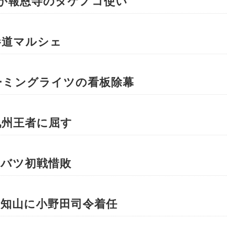
が報恩寺のタケノコ使い
参道マルシェ
ーミングライツの看板除幕
九州王者に屈す
ンバツ初戦惜敗
知山に小野田司令着任