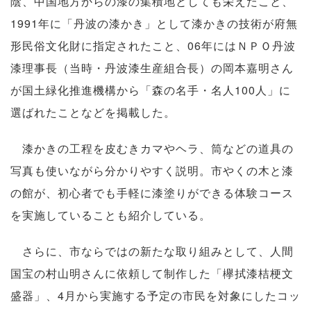
陰、中国地方からの漆の集積地としても栄えたこと、
1991年に「丹波の漆かき」として漆かきの技術が府無
形民俗文化財に指定されたこと、06年にはＮＰＯ丹波
漆理事長（当時・丹波漆生産組合長）の岡本嘉明さん
が国土緑化推進機構から「森の名手・名人100人」に
選ばれたことなどを掲載した。
漆かきの工程を皮むきカマやヘラ、筒などの道具の
写真も使いながら分かりやすく説明。市やくの木と漆
の館が、初心者でも手軽に漆塗りができる体験コース
を実施していることも紹介している。
さらに、市ならではの新たな取り組みとして、人間
国宝の村山明さんに依頼して制作した「欅拭漆桔梗文
盛器」、4月から実施する予定の市民を対象にしたコッ