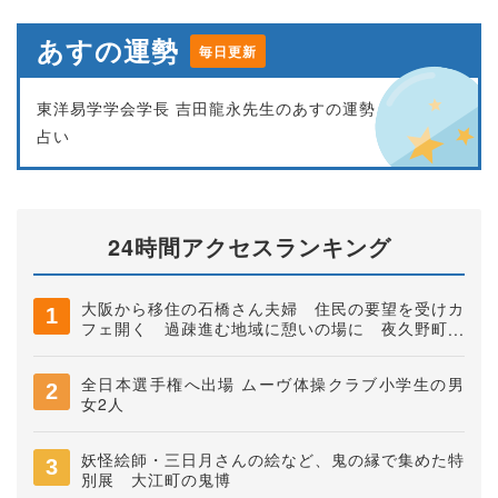
あすの運勢
毎日更新
東洋易学学会学長 吉田龍永先生のあすの運勢
占い
24時間アクセスランキング
大阪から移住の石橋さん夫婦 住民の要望を受けカ
フェ開く 過疎進む地域に憩いの場に 夜久野町稲
垣
全日本選手権へ出場 ムーヴ体操クラブ小学生の男
女2人
妖怪絵師・三日月さんの絵など、鬼の縁で集めた特
別展 大江町の鬼博