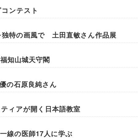
ピコンテスト
を独特の画風で 土田直敏さん作品展
 福知山城天守閣
優の石原良純さん
ンティアが開く日本語教室
一線の医師17人に学ぶ