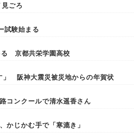
イ見ごろ
ー試験始まる
める 京都共栄学園高校
す」 阪神大震災被災地からの年賀状
察路コンクールで清水遥香さん
俣、かじかむ手で「寒漉き」