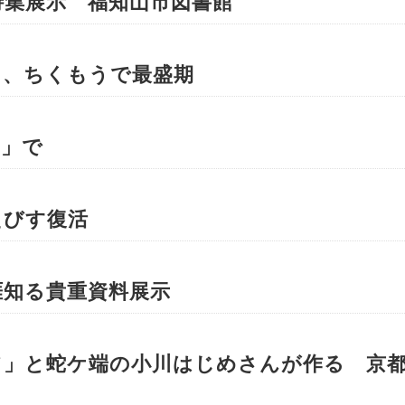
特集展示 福知山市図書館
り、ちくもうで最盛期
す」で
えびす復活
涯知る貴重資料展示
て」と蛇ケ端の小川はじめさんが作る 京