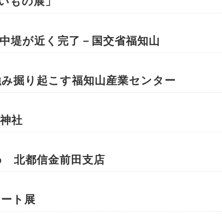
いもの展」
中堤が近く完了－国交省福知山
的強み掘り起こす福知山産業センター
神社
め 北都信金前田支店
アート展