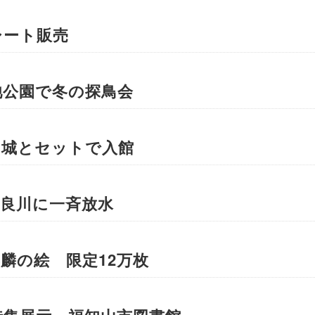
シート販売
池公園で冬の探鳥会
山城とセットで入館
良川に一斉放水
麟の絵 限定12万枚