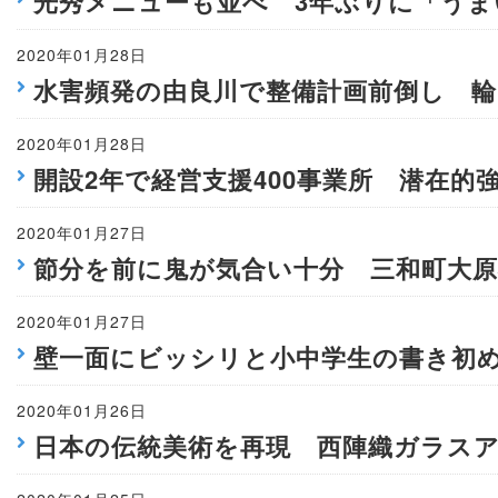
光秀メニューも並べ 3年ぶりに「うま
2020年01月28日
水害頻発の由良川で整備計画前倒し 輪
2020年01月28日
開設2年で経営支援400事業所 潜在
2020年01月27日
節分を前に鬼が気合い十分 三和町大原
2020年01月27日
壁一面にビッシリと小中学生の書き初
2020年01月26日
日本の伝統美術を再現 西陣織ガラス