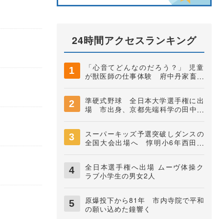
24時間アクセスランキング
「心音てどんなのだろう？」 児童
が獣医師の仕事体験 府中丹家畜保
健衛生所
準硬式野球 全日本大学選手権に出
場 市出身、京都先端科学の田中快
知捕手
スーパーキッズ予選突破しダンスの
全国大会出場へ 惇明小6年西田煌
駕君
全日本選手権へ出場 ムーヴ体操ク
ラブ小学生の男女2人
原爆投下から81年 市内寺院で平和
の願い込めた鐘響く