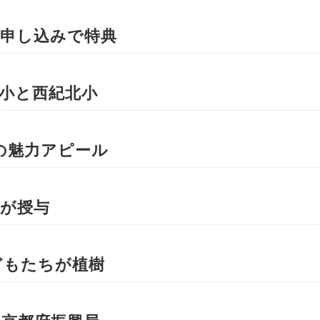
前申し込みで特典
小と西紀北小
の魅力アピール
院が授与
どもたちが植樹