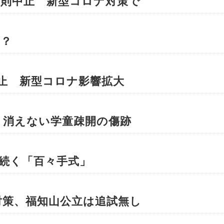
原則中止 新型コロナ対策で
…？
中止 新型コロナ影響拡大
 消えない学童疎開の傷跡
年続く「百々手式」
対策、福知山公立は追試無し