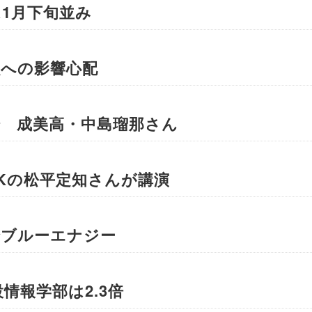
1月下旬並み
虫への影響心配
場 成美高・中島瑠那さん
Kの松平定知さんが講演
でブルーエナジー
情報学部は2.3倍