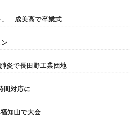
を」 成美高で卒業式
ポン
肺炎で長田野工業団地
時間対応に
地福知山で大会