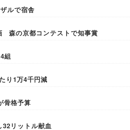
ーザルで宿舎
画 森の京都コンテストで知事賞
4組
たり1万4千円減
が骨格予算
し32リットル献血