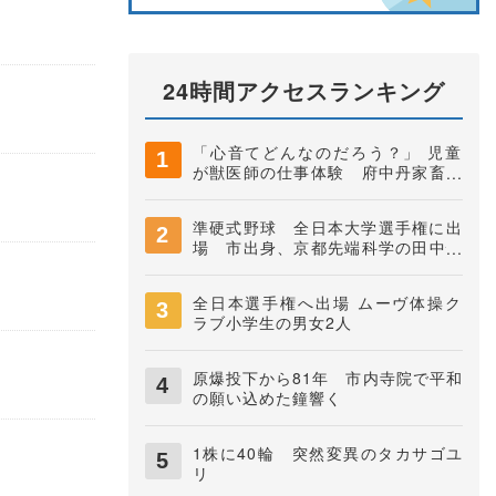
24時間アクセスランキング
「心音てどんなのだろう？」 児童
が獣医師の仕事体験 府中丹家畜保
健衛生所
準硬式野球 全日本大学選手権に出
場 市出身、京都先端科学の田中快
知捕手
全日本選手権へ出場 ムーヴ体操ク
ラブ小学生の男女2人
原爆投下から81年 市内寺院で平和
の願い込めた鐘響く
1株に40輪 突然変異のタカサゴユ
リ