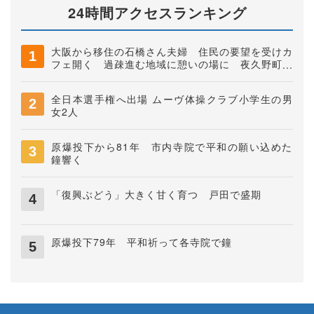
24時間アクセスランキング
大阪から移住の石橋さん夫婦 住民の要望を受けカ
フェ開く 過疎進む地域に憩いの場に 夜久野町稲
垣
全日本選手権へ出場 ムーヴ体操クラブ小学生の男
女2人
原爆投下から81年 市内寺院で平和の願い込めた
鐘響く
「復興ぶどう」大きく甘く育つ 戸田で盛期
原爆投下79年 平和祈って各寺院で鐘