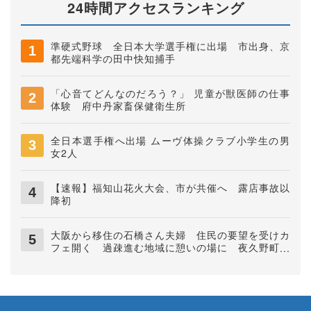
24時間アクセスランキング
準硬式野球 全日本大学選手権に出場 市出身、京
都先端科学の田中快知捕手
「心音てどんなのだろう？」 児童が獣医師の仕事
体験 府中丹家畜保健衛生所
全日本選手権へ出場 ムーヴ体操クラブ小学生の男
女2人
【速報】福知山花火大会、市が共催へ 露店事故以
降初
大阪から移住の石橋さん夫婦 住民の要望を受けカ
フェ開く 過疎進む地域に憩いの場に 夜久野町稲
垣