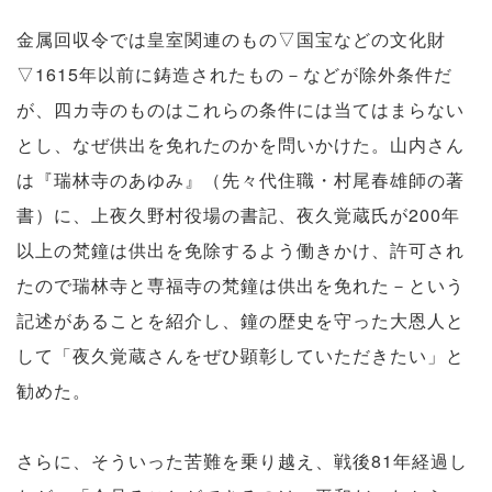
金属回収令では皇室関連のもの▽国宝などの文化財
▽1615年以前に鋳造されたもの－などが除外条件だ
が、四カ寺のものはこれらの条件には当てはまらない
とし、なぜ供出を免れたのかを問いかけた。山内さん
は『瑞林寺のあゆみ』（先々代住職・村尾春雄師の著
書）に、上夜久野村役場の書記、夜久覚蔵氏が200年
以上の梵鐘は供出を免除するよう働きかけ、許可され
たので瑞林寺と専福寺の梵鐘は供出を免れた－という
記述があることを紹介し、鐘の歴史を守った大恩人と
して「夜久覚蔵さんをぜひ顕彰していただきたい」と
勧めた。
さらに、そういった苦難を乗り越え、戦後81年経過し