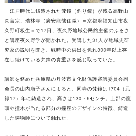
江戸時代に鋳造された梵鐘（釣り鐘）が残る高野山
真言宗、瑞林寺（廣安龍哉住職）＝京都府福知山市夜
久野町板生＝で17日、夜久野地域公民館主催のふるさ
と講座夜久野学が開かれた。受講した31人が地域史研
究家の説明を聞き、戦時中の供出を免れ300年以上存
在し続けている梵鐘の貴重さを感じ取っていた。
講師を務めた兵庫県の丹波市文化財保護審議委員会副
会長の山内順子さんによると、同寺の梵鐘は1704（元
禄17）年に鋳造され、高さは120・5センチ。上部の龍
頭や撞木が当たる部分の撞座のデザインの特徴、鋳造
した鋳物師について触れた。