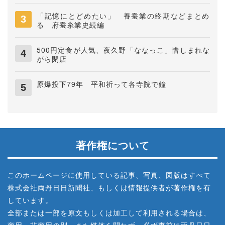
「記憶にとどめたい」 養蚕業の終期などまとめ
る 府蚕糸業史続編
500円定食が人気、夜久野「ななっこ」惜しまれな
がら閉店
原爆投下79年 平和祈って各寺院で鐘
著作権について
このホームページに使用している記事、写真、図版はすべて
株式会社両丹日日新聞社、もしくは情報提供者が著作権を有
しています。
全部または一部を原文もしくは加工して利用される場合は、