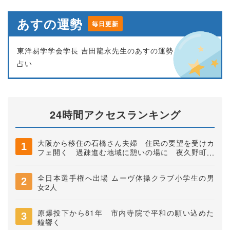
あすの運勢
毎日更新
東洋易学学会学長 吉田龍永先生のあすの運勢
占い
24時間アクセスランキング
大阪から移住の石橋さん夫婦 住民の要望を受けカ
フェ開く 過疎進む地域に憩いの場に 夜久野町稲
垣
全日本選手権へ出場 ムーヴ体操クラブ小学生の男
女2人
原爆投下から81年 市内寺院で平和の願い込めた
鐘響く