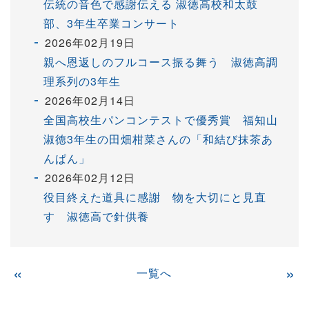
伝統の音色で感謝伝える 淑徳高校和太鼓
部、3年生卒業コンサート
2026年02月19日
親へ恩返しのフルコース振る舞う 淑徳高調
理系列の3年生
2026年02月14日
全国高校生パンコンテストで優秀賞 福知山
淑徳3年生の田畑柑菜さんの「和結び抹茶あ
んぱん」
2026年02月12日
役目終えた道具に感謝 物を大切にと見直
す 淑徳高で針供養
«
一覧へ