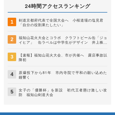
24時間アクセスランキング
剣道京都府代表で全国大会へ 小桜道場の塩見君
「自分の役割果たしたい」
福知山花火大会とコラボ クラフトビール缶「ジョ
イヒア」 缶ラベルは中学生がデザイン 井上株式
会社
【速報】福知山花火大会、市が共催へ 露店事故以
降初
原爆投下から81年 市内寺院で平和の願い込めた
鐘響く
女子の「優勝杯」を新設 初代王者懸け激しい攻
防 福知山剣道大会