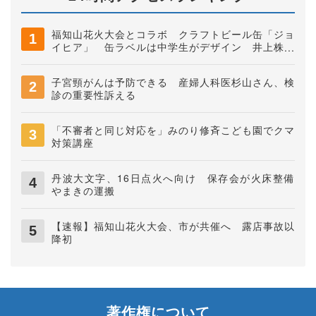
福知山花火大会とコラボ クラフトビール缶「ジョ
イヒア」 缶ラベルは中学生がデザイン 井上株式
会社
子宮頸がんは予防できる 産婦人科医杉山さん、検
診の重要性訴える
「不審者と同じ対応を」みのり修斉こども園でクマ
対策講座
丹波大文字、16日点火へ向け 保存会が火床整備
やまきの運搬
【速報】福知山花火大会、市が共催へ 露店事故以
降初
著作権について