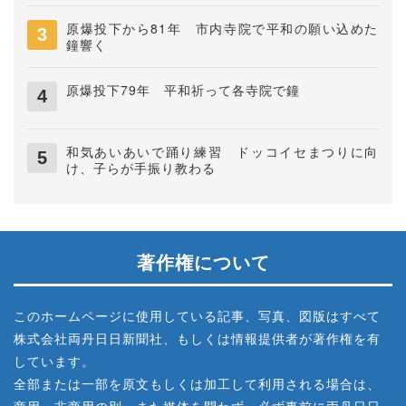
原爆投下から81年 市内寺院で平和の願い込めた
鐘響く
原爆投下79年 平和祈って各寺院で鐘
和気あいあいで踊り練習 ドッコイセまつりに向
け、子らが手振り教わる
著作権について
このホームページに使用している記事、写真、図版はすべて
株式会社両丹日日新聞社、もしくは情報提供者が著作権を有
しています。
全部または一部を原文もしくは加工して利用される場合は、
商用、非商用の別、また媒体を問わず、必ず事前に両丹日日