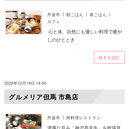
丹波市
朝ごはん
昼ごはん
カフェ
心と体、自然にも優しい料理で癒や
しのひととき
続きを読む
2025年12月19日 14:00
グルメリア但馬 市島店
丹波市
肉料理レストラン
濃厚な旨み「神戸髙見牛」を牧場直