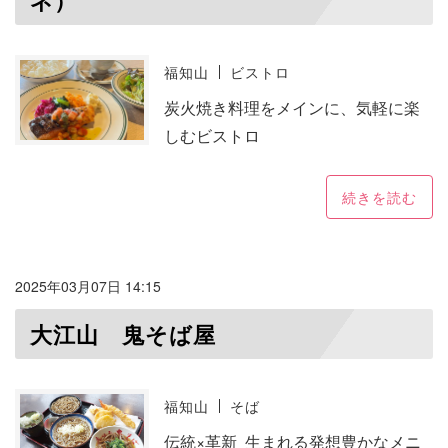
ネ）
福知山
ビストロ
炭火焼き料理をメインに、気軽に楽
しむビストロ
続きを読む
2025年03月07日 14:15
大江山 鬼そば屋
福知山
そば
伝統×革新 生まれる発想豊かなメニ