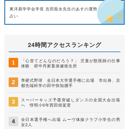
東洋易学学会学長 吉田龍永先生のあすの運勢
占い
24時間アクセスランキング
「心音てどんなのだろう？」 児童が獣医師の仕事
体験 府中丹家畜保健衛生所
準硬式野球 全日本大学選手権に出場 市出身、京
都先端科学の田中快知捕手
スーパーキッズ予選突破しダンスの全国大会出場
へ 惇明小6年西田煌駕君
全日本選手権へ出場 ムーヴ体操クラブ小学生の男
女2人