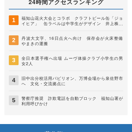
24時間アクセスランキング
福知山花火大会とコラボ クラフトビール缶「ジョ
イヒア」 缶ラベルは中学生がデザイン 井上株式
会社
丹波大文字、16日点火へ向け 保存会が火床整備
やまきの運搬
全日本選手権へ出場 ムーヴ体操クラブ小学生の男
女2人
旧中出分校活用パビリオン、万博会場から泉佐野市
へ 文化・交流拠点に
警察庁推奨 詐欺電話を自動ブロック 福知山署が
利用呼びかけ