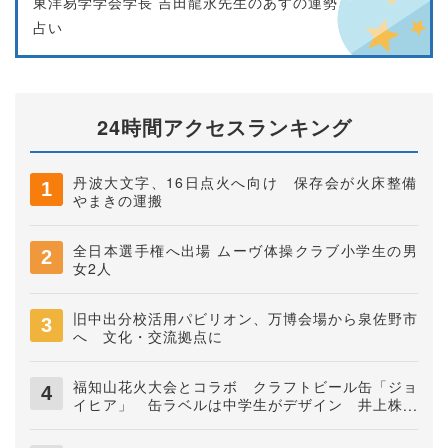
東洋易学学会学長 吉田龍永先生のあすの運勢
占い
24時間アクセスランキング
丹波大文字、16日点火へ向け 保存会が火床整備
やまきの運搬
全日本選手権へ出場 ムーヴ体操クラブ小学生の男
女2人
旧中出分校活用パビリオン、万博会場から泉佐野市
へ 文化・交流拠点に
福知山花火大会とコラボ クラフトビール缶「ジョ
イヒア」 缶ラベルは中学生がデザイン 井上株式
会社