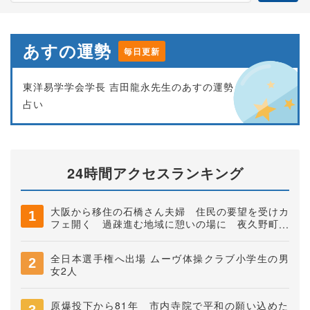
あすの運勢
毎日更新
東洋易学学会学長 吉田龍永先生のあすの運勢
占い
24時間アクセスランキング
大阪から移住の石橋さん夫婦 住民の要望を受けカ
フェ開く 過疎進む地域に憩いの場に 夜久野町稲
垣
全日本選手権へ出場 ムーヴ体操クラブ小学生の男
女2人
原爆投下から81年 市内寺院で平和の願い込めた