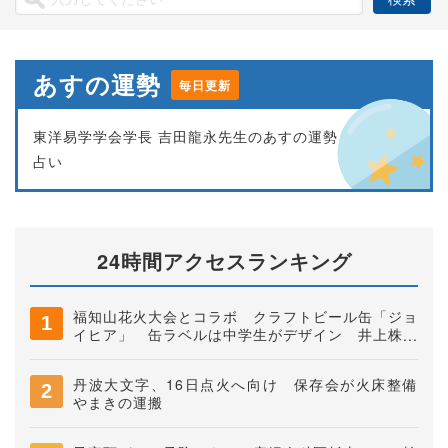
あすの運勢
毎日更新
東洋易学学会学長 吉田龍永先生のあすの運勢
占い
24時間アクセスランキング
福知山花火大会とコラボ クラフトビール缶「ジョ
イヒア」 缶ラベルは中学生がデザイン 井上株式
会社
丹波大文字、16日点火へ向け 保存会が火床整備
やまきの運搬