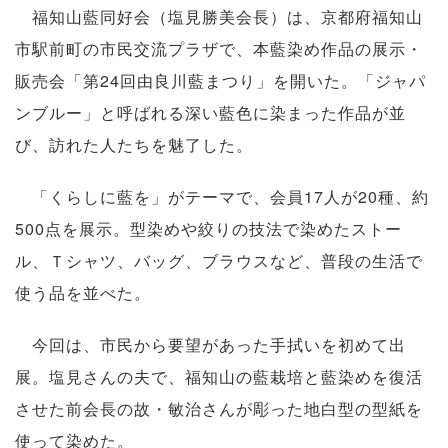
福知山藍同好会（塩見勝美会長）は、京都府福知山
市駅前町の市民交流プラザで、本藍染め作品の展示・
販売会「第24回由良川藍まつり」を開いた。「ジャパ
ンブルー」と呼ばれる深い藍色に染まった作品が並
び、訪れた人たちを魅了した。
「くらしに藍を」がテーマで、会員17人が20種、約
500点を展示。型染めや絞りの技法で染めたストー
ル、Ｔシャツ、バッグ、ブラウスなど、普段の生活で
使う品を並べた。
今回は、市民から要望があった手拭いを初めて出
展。塩見さんの夫で、福知山の藍栽培と藍染めを復活
させた前会長の故・敏治さんが彫った地白型の型紙を
使って染めた。