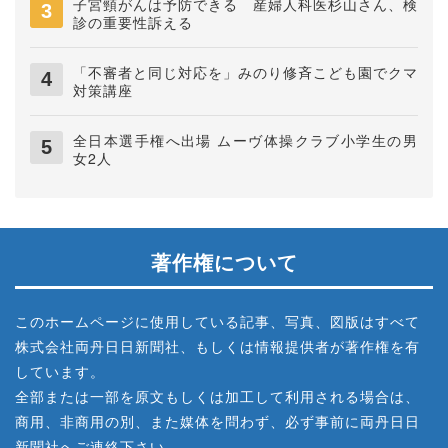
子宮頸がんは予防できる 産婦人科医杉山さん、検
診の重要性訴える
「不審者と同じ対応を」みのり修斉こども園でクマ
対策講座
全日本選手権へ出場 ムーヴ体操クラブ小学生の男
女2人
著作権について
このホームページに使用している記事、写真、図版はすべて
株式会社両丹日日新聞社、もしくは情報提供者が著作権を有
しています。
全部または一部を原文もしくは加工して利用される場合は、
商用、非商用の別、また媒体を問わず、必ず事前に両丹日日
新聞社へご連絡下さい。