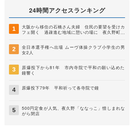
24時間アクセスランキング
大阪から移住の石橋さん夫婦 住民の要望を受けカ
フェ開く 過疎進む地域に憩いの場に 夜久野町稲
垣
全日本選手権へ出場 ムーヴ体操クラブ小学生の男
女2人
原爆投下から81年 市内寺院で平和の願い込めた
鐘響く
原爆投下79年 平和祈って各寺院で鐘
500円定食が人気、夜久野「ななっこ」惜しまれな
がら閉店