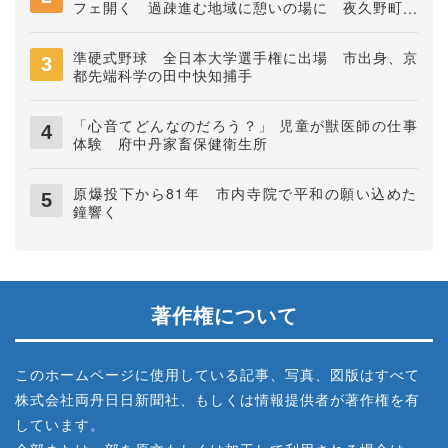
フェ開く 過疎進む地域に憩いの場に 夜久野町稲
垣
準硬式野球 全日本大学選手権に出場 市出身、京
都先端科学の田中快知捕手
「心音てどんなのだろう？」 児童が獣医師の仕事
体験 府中丹家畜保健衛生所
原爆投下から81年 市内寺院で平和の願い込めた
鐘響く
著作権について
このホームページに使用している記事、写真、図版はすべて
株式会社両丹日日新聞社、もしくは情報提供者が著作権を有
しています。