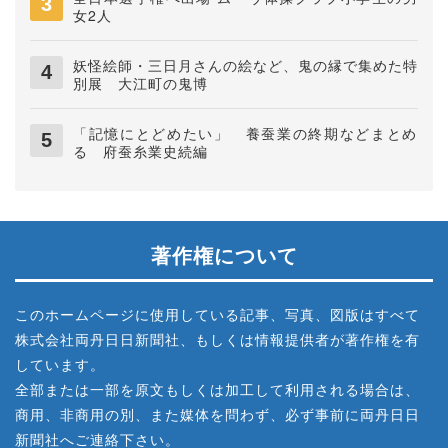
女2人
妖怪絵師・三日月さんの絵など、鬼の縁で集めた特
別展 大江町の鬼博
「記憶にとどめたい」 養蚕業の終期などまとめ
る 府蚕糸業史続編
著作権について
このホームページに使用している記事、写真、図版はすべて
株式会社両丹日日新聞社、もしくは情報提供者が著作権を有
しています。
全部または一部を原文もしくは加工して利用される場合は、
商用、非商用の別、また媒体を問わず、必ず事前に両丹日日
新聞社へご連絡下さい。