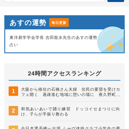
あすの運勢
毎日更新
東洋易学学会学長 吉田龍永先生のあすの運勢
占い
24時間アクセスランキング
大阪から移住の石橋さん夫婦 住民の要望を受けカ
フェ開く 過疎進む地域に憩いの場に 夜久野町稲
垣
和気あいあいで踊り練習 ドッコイセまつりに向
け、子らが手振り教わる
全日本選手権へ出場 ムーヴ体操クラブ小学生の男