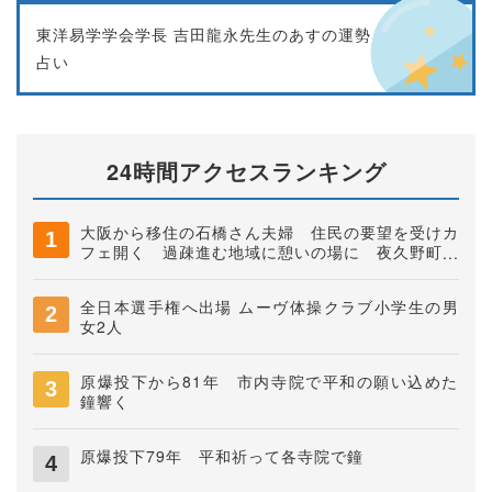
東洋易学学会学長 吉田龍永先生のあすの運勢
占い
24時間アクセスランキング
大阪から移住の石橋さん夫婦 住民の要望を受けカ
フェ開く 過疎進む地域に憩いの場に 夜久野町稲
垣
全日本選手権へ出場 ムーヴ体操クラブ小学生の男
女2人
原爆投下から81年 市内寺院で平和の願い込めた
鐘響く
原爆投下79年 平和祈って各寺院で鐘