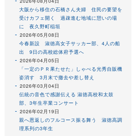
2026年08月04日
大阪から移住の石橋さん夫婦 住民の要望を
受けカフェ開く 過疎進む地域に憩いの場
に 夜久野町稲垣
2026年05月08日
今春新設 淑徳高女子サッカー部、4人の船
出 9日の高校総体府予選へ
2026年04月05日
「一定のＰＲ果たせた」しゃべる光秀自販機
姿消す 3月末で撤去や差し替え
2026年03月04日
伝統の音色で感謝伝える 淑徳高校和太鼓
部、3年生卒業コンサート
2026年02月19日
親へ恩返しのフルコース振る舞う 淑徳高調
理系列の3年生