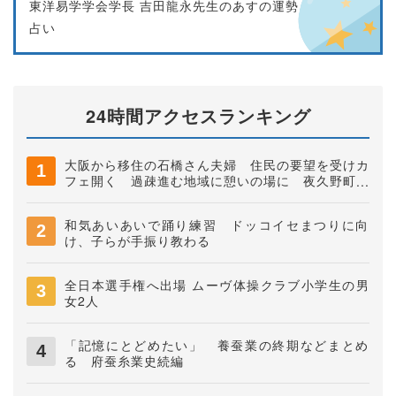
東洋易学学会学長 吉田龍永先生のあすの運勢
占い
24時間アクセスランキング
大阪から移住の石橋さん夫婦 住民の要望を受けカ
フェ開く 過疎進む地域に憩いの場に 夜久野町稲
垣
和気あいあいで踊り練習 ドッコイセまつりに向
け、子らが手振り教わる
全日本選手権へ出場 ムーヴ体操クラブ小学生の男
女2人
「記憶にとどめたい」 養蚕業の終期などまとめ
る 府蚕糸業史続編