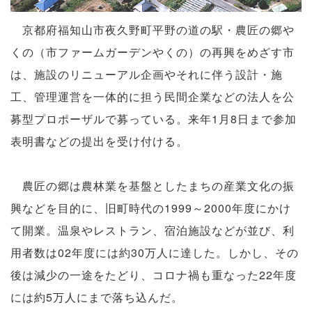
京都府福知山市夜久野町平野の道の駅・農匠の郷や
くの（市ファームガーデンやくの）の再興をめざす市
は、施設のリニューアル企画やそれに伴う設計・施
工、管理運営を一体的に担う民間企業などの法人を公
募型プロポーザルで募っている。来年1月8日まで参加
表明書などの提出を受け付ける。
農匠の郷は農林業を基盤としたまちの産業文化の振
興などを目的に、旧町時代の1999～2000年度にかけ
て開業。温泉やレストラン、宿泊施設などが並び、利
用者数は02年度には約30万人に達した。しかし、その
後は減少の一途をたどり、コロナ禍も重なった22年度
には約5万人にまで落ち込んだ。