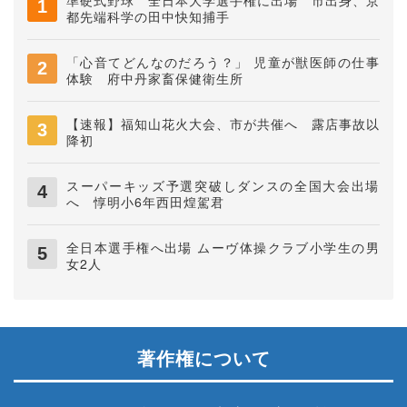
準硬式野球 全日本大学選手権に出場 市出身、京
都先端科学の田中快知捕手
「心音てどんなのだろう？」 児童が獣医師の仕事
体験 府中丹家畜保健衛生所
【速報】福知山花火大会、市が共催へ 露店事故以
降初
スーパーキッズ予選突破しダンスの全国大会出場
へ 惇明小6年西田煌駕君
全日本選手権へ出場 ムーヴ体操クラブ小学生の男
女2人
著作権について