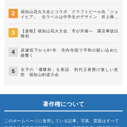
福知山花火大会とコラボ クラフトビール缶「ジョ
イヒア」 缶ラベルは中学生がデザイン 井上株式
会社
【速報】福知山花火大会、市が共催へ 露店事故以
降初
原爆投下から81年 市内寺院で平和の願い込めた
鐘響く
女子の「優勝杯」を新設 初代王者懸け激しい攻
防 福知山剣道大会
著作権について
このホームページに使用している記事、写真、図版はすべて