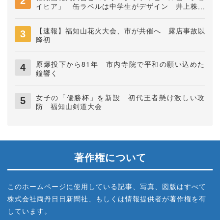
イヒア」 缶ラベルは中学生がデザイン 井上株式
会社
【速報】福知山花火大会、市が共催へ 露店事故以
降初
原爆投下から81年 市内寺院で平和の願い込めた
鐘響く
女子の「優勝杯」を新設 初代王者懸け激しい攻
防 福知山剣道大会
著作権について
このホームページに使用している記事、写真、図版はすべて
株式会社両丹日日新聞社、もしくは情報提供者が著作権を有
しています。