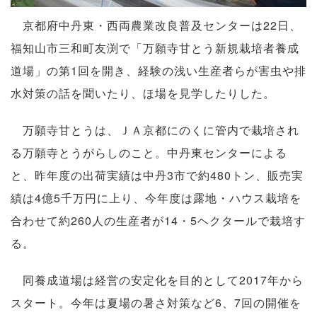
京都府中丹東・西両農業改良普及センターは22日、
福知山市三和町友渕で「万願寺甘とう新規栽培者養成
道場」の第1回を開き、経験の浅い生産者らが害虫や排
水対策の話を聞いたり、ほ場を見学したりした。
万願寺甘とうは、ＪＡ京都にのくに管内で栽培され
る万願寺とうがらしのこと。中丹東センターによる
と、昨年度の出荷実績は中丹3市で約480トン、販売実
績は4億5千万円に上り、今年度は露地・ハウス栽培を
合わせて約260人の生産者が14・5ヘクタールで栽培す
る。
同養成道場は経営の安定化を目的として2017年から
スタート。今年は夏場の暑さ対策など6、7回の開催を