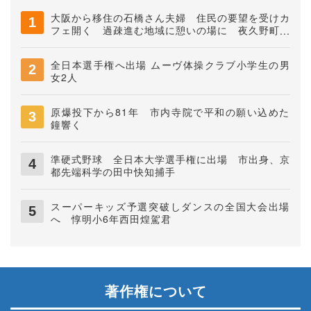
大阪から移住の石橋さん夫婦 住民の要望を受けカ
フェ開く 過疎進む地域に憩いの場に 夜久野町稲
垣
全日本選手権へ出場 ムーヴ体操クラブ小学生の男
女2人
原爆投下から81年 市内寺院で平和の願い込めた
鐘響く
準硬式野球 全日本大学選手権に出場 市出身、京
都先端科学の田中快知捕手
スーパーキッズ予選突破しダンスの全国大会出場
へ 惇明小6年西田煌駕君
著作権について