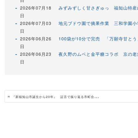
2026年07月18
みずみずしく甘さぎゅっ 福知山特産
日
2026年07月03
地元ブドウ園で摘果作業 三和学園小
日
2026年06月26
100袋が10分で完売 「万願寺甘と
日
2026年06月23
夜久野のムベと金平糖コラボ 京の老
日
«
『新福知山市誕生から20年』 証言で振り返る市町合併（中）