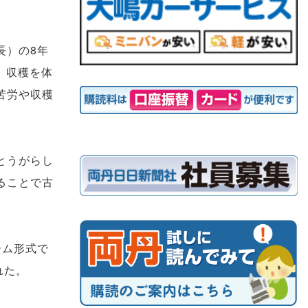
長）の8年
、収穫を体
苦労や収穫
とうがらし
ることで古
。
ーム形式で
れた。