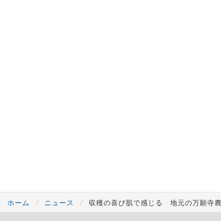
ホーム
ニュース
収穫の喜び肌で感じる 地元の万願寺農