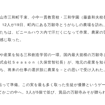
山市三和町千束、小中一貫教育校・三和学園（藤森和夫校
）12人が19日、町内にある万願寺とうがらしの農場を訪れ
たちは、ビニールハウス内で汗だくになって作業。農家の
感じ取った。
や産業を知る三和創造学習の一環。国内最大規模の万願寺
式会社Ｓｅａｓｏｎ（久保世智社長）が、地元の産業を知
ち、将来の仕事の選択肢に農業を－との思いで受け入れた
って準備。この実を最も多く取った生徒が優勝というゲ
てかごの中へ。3人が5個で並び、賞品の万願寺みそが贈ら