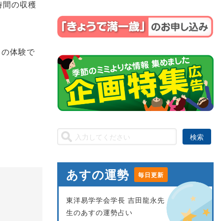
時間の収穫
しの体験で
あすの運勢
毎日更新
東洋易学学会学長 吉田龍永先
生のあすの運勢占い