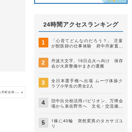
24時間アクセスランキング
「心音てどんなのだろう？」 児童
が獣医師の仕事体験 府中丹家畜保
健衛生所
丹波大文字、16日点火へ向け 保存
会が火床整備やまきの運搬
全日本選手権へ出場 ムーヴ体操ク
ラブ小学生の男女2人
『
新福知山市誕生から20年』 証言で振り返る市町合併（下）
旧中出分校活用パビリオン、万博会
場から泉佐野市へ 文化・交流拠点
に
1株に40輪 突然変異のタカサゴユ
リ