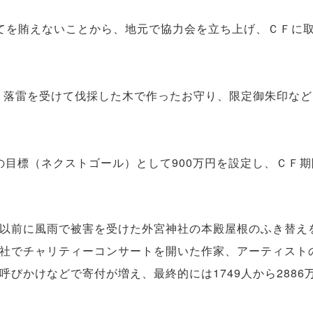
てを賄えないことから、地元で協力会を立ち上げ、ＣＦに
、落雷を受けて伐採した木で作ったお守り、限定御朱印な
の目標（ネクストゴール）として900万円を設定し、ＣＦ期
以前に風雨で被害を受けた外宮神社の本殿屋根のふき替え
社でチャリティーコンサートを開いた作家、アーティスト
呼びかけなどで寄付が増え、最終的には1749人から2886