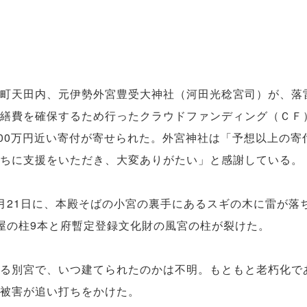
町天田内、元伊勢外宮豊受大神社（河田光稔宮司）が、落
繕費を確保するため行ったクラウドファンディング（ＣＦ
900万円近い寄付が寄せられた。外宮神社は「予想以上の寄
ちに支援をいただき、大変ありがたい」と感謝している。
月21日に、本殿そばの小宮の裏手にあるスギの木に雷が落
屋の柱9本と府暫定登録文化財の風宮の柱が裂けた。
る別宮で、いつ建てられたのかは不明。もともと老朽化で
被害が追い打ちをかけた。