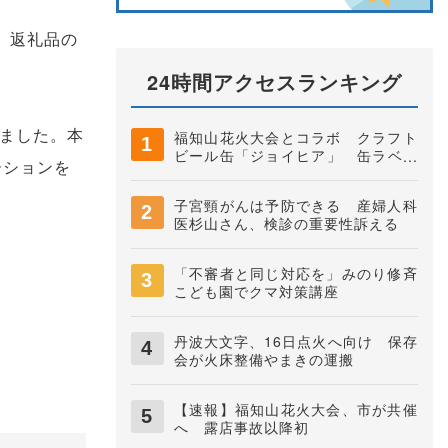
、返礼品の
24時間アクセスランキング
りました。本
福知山花火大会とコラボ クラフト
ビール缶「ジョイヒア」 缶ラベル
ーションを
は中学生がデザイン 井上株式会社
子宮頸がんは予防できる 産婦人科
医杉山さん、検診の重要性訴える
「不審者と同じ対応を」みのり修斉
こども園でクマ対策講座
丹波大文字、16日点火へ向け 保存
会が火床整備やまきの運搬
【速報】福知山花火大会、市が共催
へ 露店事故以降初