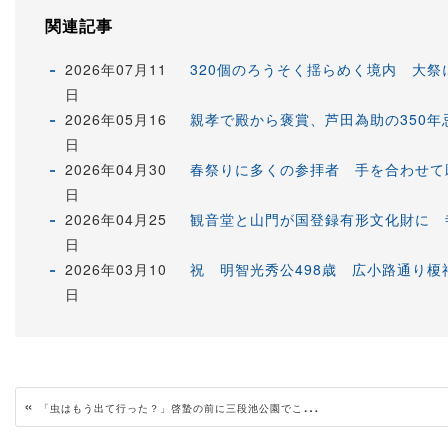
関連記事
2026年07月11
320個のろうそく揺らめく境内 大
日
2026年05月16
親孝で殿から褒賞、芦田為助の350
日
2026年04月30
春祭りに多くの参拝者 手を合わせて
日
2026年04月25
観音堂と山門が国登録有形文化財に 
日
2026年03月10
祝 明智光秀公498歳 広小路通り
日
«
「虫はもう出て行った？」啓蟄の前に三段池公園でこもはずし