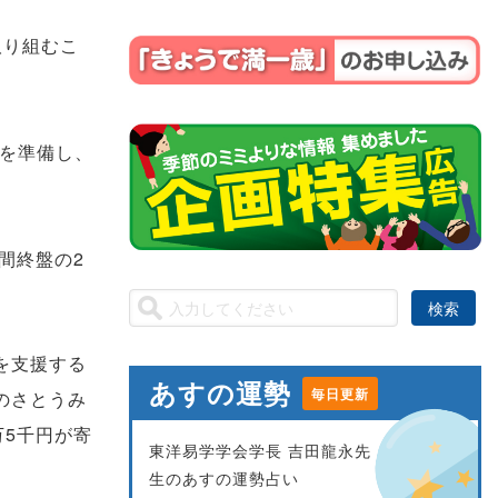
取り組むこ
どを準備し、
間終盤の2
を支援する
あすの運勢
毎日更新
のさとうみ
万5千円が寄
東洋易学学会学長 吉田龍永先
生のあすの運勢占い