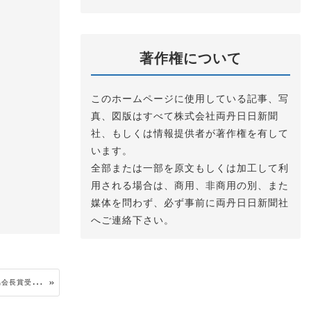
著作権について
このホームページに使用している記事、写
真、図版はすべて株式会社両丹日日新聞
社、もしくは情報提供者が著作権を有して
います。
全部または一部を原文もしくは加工して利
用される場合は、商用、非商用の別、また
媒体を問わず、必ず事前に両丹日日新聞社
へご連絡下さい。
災
害に強い豊かな森づくりで日本防火・防災協会長賞受ける 大堀区自治会