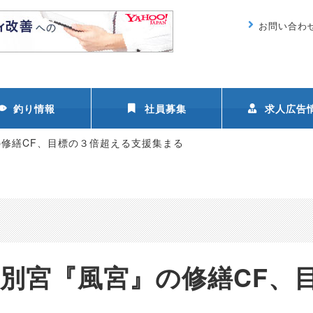
お問い合わ
釣り情報
社員募集
求人広告
修繕CF、目標の３倍超える支援集まる
別宮『風宮』の修繕CF、