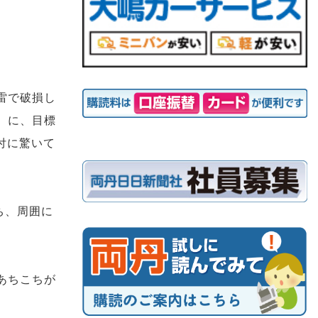
雷で破損し
）に、目標
付に驚いて
ち、周囲に
あちこちが