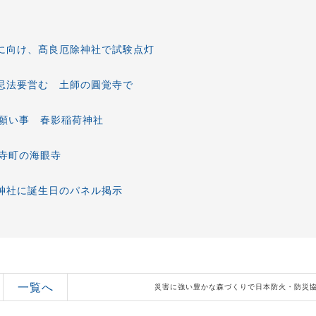
祭に向け、髙良厄除神社で試験点灯
年忌法要営む 土師の圓覚寺で
願い事 春影稲荷神社
寺町の海眼寺
榎神社に誕生日のパネル掲示
一覧へ