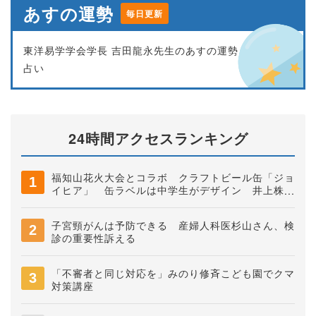
あすの運勢
毎日更新
東洋易学学会学長 吉田龍永先生のあすの運勢
占い
24時間アクセスランキング
福知山花火大会とコラボ クラフトビール缶「ジョ
イヒア」 缶ラベルは中学生がデザイン 井上株式
会社
子宮頸がんは予防できる 産婦人科医杉山さん、検
診の重要性訴える
「不審者と同じ対応を」みのり修斉こども園でクマ
対策講座