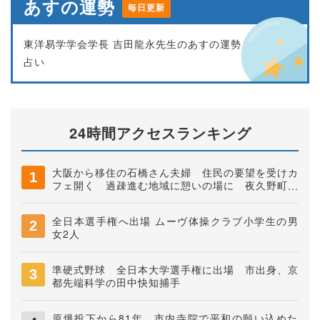
あすの運勢
毎日更新
東洋易学学会学長 吉田龍永先生のあすの運勢
占い
24時間アクセスランキング
大阪から移住の石橋さん夫婦 住民の要望を受けカ
フェ開く 過疎進む地域に憩いの場に 夜久野町稲
垣
全日本選手権へ出場 ムーヴ体操クラブ小学生の男
女2人
準硬式野球 全日本大学選手権に出場 市出身、京
都先端科学の田中快知捕手
原爆投下から81年 市内寺院で平和の願い込めた