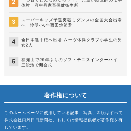
体験 府中丹家畜保健衛生所
スーパーキッズ予選突破しダンスの全国大会出場
へ 惇明小6年西田煌駕君
全日本選手権へ出場 ムーヴ体操クラブ小学生の男
女2人
福知山で29年ぶりのソフトテニスインターハイ
三段池で開会式
著作権について
このホームページに使用している記事、写真、図版はすべて
株式会社両丹日日新聞社、もしくは情報提供者が著作権を有
しています。