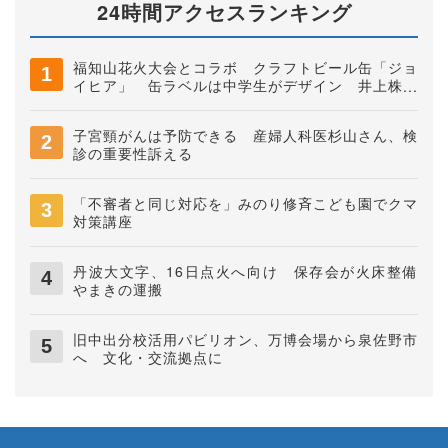
24時間アクセスランキング
福知山花火大会とコラボ クラフトビール缶「ジョ
イヒア」 缶ラベルは中学生がデザイン 井上株式
会社
子宮頸がんは予防できる 産婦人科医杉山さん、検
診の重要性訴える
「不審者と同じ対応を」みのり修斉こども園でクマ
対策講座
丹波大文字、16日点火へ向け 保存会が火床整備
やまきの運搬
旧中出分校活用パビリオン、万博会場から泉佐野市
へ 文化・交流拠点に