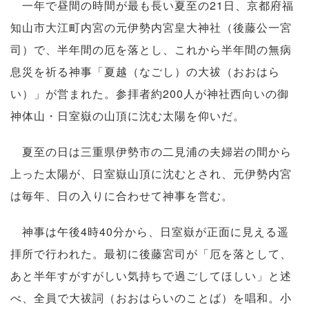
一年で昼間の時間が最も長い夏至の21日、京都府福
知山市大江町内宮の元伊勢内宮皇大神社（後藤公一宮
司）で、半年間の厄を落とし、これから半年間の無病
息災を祈る神事「夏越（なごし）の大祓（おおはら
い）」が営まれた。参拝者約200人が神社西向いの御
神体山・日室嶽の山頂に沈む太陽を仰いだ。
夏至の日は三重県伊勢市の二見浦の夫婦岩の間から
上った太陽が、日室嶽山頂に沈むとされ、元伊勢内宮
は毎年、日の入りに合わせて神事を営む。
神事は午後4時40分から、日室嶽が正面に見える遥
拝所で行われた。最初に後藤宮司が「厄を落として、
あと半年すがすがしい気持ちで過ごしてほしい」と述
べ、全員で大祓詞（おおはらいのことば）を唱和。小