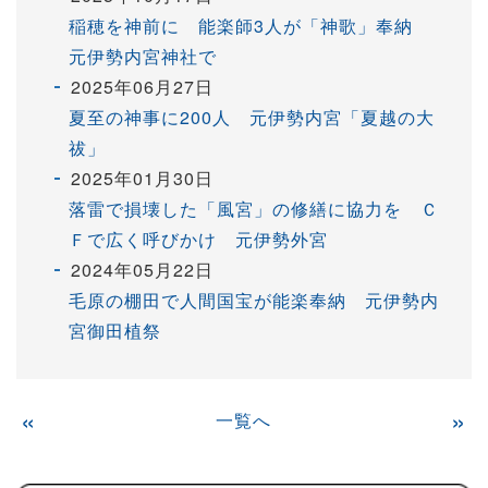
稲穂を神前に 能楽師3人が「神歌」奉納
元伊勢内宮神社で
2025年06月27日
夏至の神事に200人 元伊勢内宮「夏越の大
祓」
2025年01月30日
落雷で損壊した「風宮」の修繕に協力を Ｃ
Ｆで広く呼びかけ 元伊勢外宮
2024年05月22日
毛原の棚田で人間国宝が能楽奉納 元伊勢内
宮御田植祭
«
一覧へ