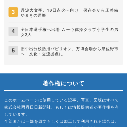
丹波大文字、16日点火へ向け 保存会が火床整備
やまきの運搬
全日本選手権へ出場 ムーヴ体操クラブ小学生の男
女2人
旧中出分校活用パビリオン、万博会場から泉佐野市
へ 文化・交流拠点に
著作権について
このホームページに使用している記事、写真、図版はすべて
株式会社両丹日日新聞社、もしくは情報提供者が著作権を有
しています。
全部または一部を原文もしくは加工して利用される場合は、