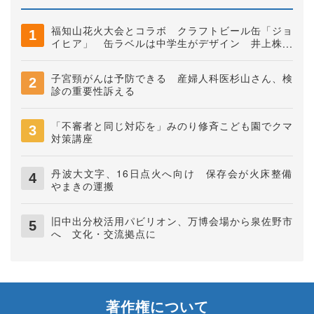
福知山花火大会とコラボ クラフトビール缶「ジョ
イヒア」 缶ラベルは中学生がデザイン 井上株式
会社
子宮頸がんは予防できる 産婦人科医杉山さん、検
診の重要性訴える
「不審者と同じ対応を」みのり修斉こども園でクマ
対策講座
丹波大文字、16日点火へ向け 保存会が火床整備
やまきの運搬
旧中出分校活用パビリオン、万博会場から泉佐野市
へ 文化・交流拠点に
著作権について