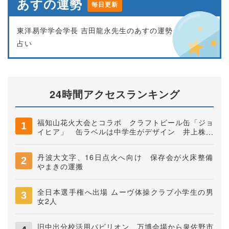
あすの運勢
毎日更新
東洋易学学会学長 吉田龍永先生のあすの運勢
占い
24時間アクセスランキング
福知山花火大会とコラボ クラフトビール缶「ジョ
イヒア」 缶ラベルは中学生がデザイン 井上株式
会社
丹波大文字、16日点火へ向け 保存会が火床整備
やまきの運搬
全日本選手権へ出場 ムーヴ体操クラブ小学生の男
女2人
旧中出分校活用パビリオン、万博会場から泉佐野市