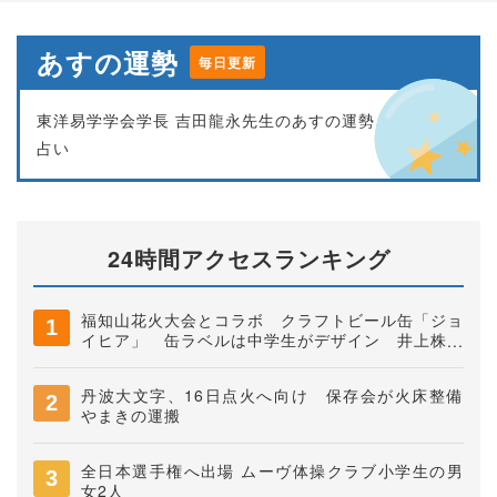
あすの運勢
毎日更新
東洋易学学会学長 吉田龍永先生のあすの運勢
占い
24時間アクセスランキング
福知山花火大会とコラボ クラフトビール缶「ジョ
イヒア」 缶ラベルは中学生がデザイン 井上株式
会社
丹波大文字、16日点火へ向け 保存会が火床整備
やまきの運搬
全日本選手権へ出場 ムーヴ体操クラブ小学生の男
女2人