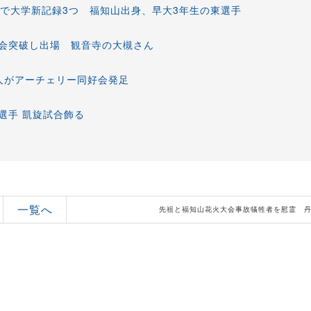
級で大学新記録3つ 福知山出身、早大3年生の東選手
会突破し出場 観音寺の大槻さん
人がアーチェリー同好会発足
選手 凱旋試合飾る
一覧へ
先祖と福知山花火大会事故犠牲者を慰霊 