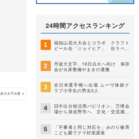
24時間アクセスランキング
福知山花火大会とコラボ クラフト
ビール缶「ジョイヒア」 缶ラベル
は中学生がデザイン 井上株式会社
丹波大文字、16日点火へ向け 保存
会が火床整備やまきの運搬
全日本選手権へ出場 ムーヴ体操ク
ラブ小学生の男女2人
丹波大文字法要
旧中出分校活用パビリオン、万博会
場から泉佐野市へ 文化・交流拠点
に
「不審者と同じ対応を」みのり修斉
こども園でクマ対策講座