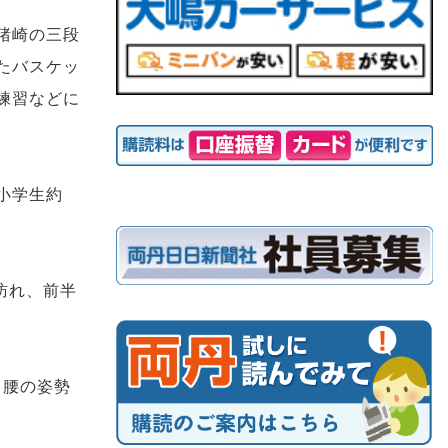
猪崎の三段
たバスケッ
練習などに
小学生約
訪れ、前半
中腰の姿勢