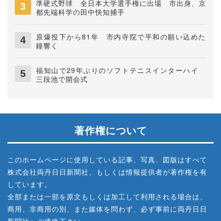
準硬式野球 全日本大学選手権に出場 市出身、京
都先端科学の田中快知捕手
原爆投下から81年 市内寺院で平和の願い込めた
鐘響く
福知山で29年ぶりのソフトテニスインターハイ
三段池で開会式
著作権について
このホームページに使用している記事、写真、図版はすべて
株式会社両丹日日新聞社、もしくは情報提供者が著作権を有
しています。
全部または一部を原文もしくは加工して利用される場合は、
商用、非商用の別、また媒体を問わず、必ず事前に両丹日日
新聞社へご連絡下さい。