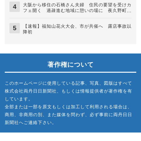
大阪から移住の石橋さん夫婦 住民の要望を受けカ
フェ開く 過疎進む地域に憩いの場に 夜久野町稲
垣
【速報】福知山花火大会、市が共催へ 露店事故以
降初
著作権について
このホームページに使用している記事、写真、図版はすべて
株式会社両丹日日新聞社、もしくは情報提供者が著作権を有
しています。
全部または一部を原文もしくは加工して利用される場合は、
商用、非商用の別、また媒体を問わず、必ず事前に両丹日日
新聞社へご連絡下さい。