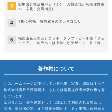
旧中出分校活用パビリオン、万博会場から泉佐野市
へ 文化・交流拠点に
1株に40輪 突然変異のタカサゴユリ
福知山花火大会とコラボ クラフトビール缶「ジョ
イヒア」 缶ラベルは中学生がデザイン 井上株式
会社
著作権について
このホームページに使用している記事、写真、図版はすべて
株式会社両丹日日新聞社、もしくは情報提供者が著作権を有
しています。
全部または一部を原文もしくは加工して利用される場合は、
商用、非商用の別、また媒体を問わず、必ず事前に両丹日日