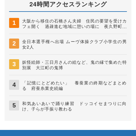
24時間アクセスランキング
大阪から移住の石橋さん夫婦 住民の要望を受けカ
フェ開く 過疎進む地域に憩いの場に 夜久野町稲
垣
全日本選手権へ出場 ムーヴ体操クラブ小学生の男
女2人
妖怪絵師・三日月さんの絵など、鬼の縁で集めた特
別展 大江町の鬼博
「記憶にとどめたい」 養蚕業の終期などまとめ
る 府蚕糸業史続編
和気あいあいで踊り練習 ドッコイセまつりに向
け、子らが手振り教わる