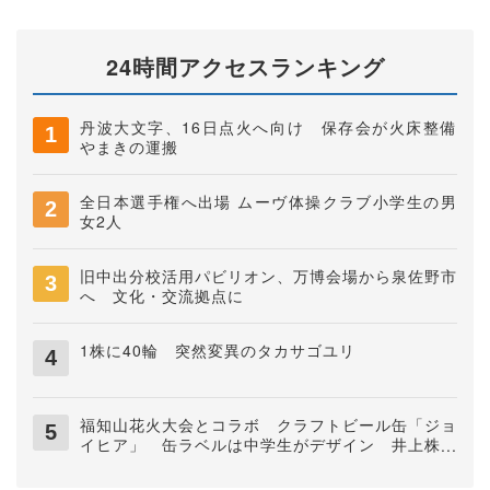
24時間アクセスランキング
丹波大文字、16日点火へ向け 保存会が火床整備
やまきの運搬
全日本選手権へ出場 ムーヴ体操クラブ小学生の男
女2人
旧中出分校活用パビリオン、万博会場から泉佐野市
へ 文化・交流拠点に
1株に40輪 突然変異のタカサゴユリ
福知山花火大会とコラボ クラフトビール缶「ジョ
イヒア」 缶ラベルは中学生がデザイン 井上株式
会社