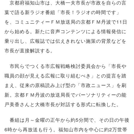
京都府福知山市は、大橋一夫市長が市政を自らの言
葉で語る新ラジオ番組「市長！ラジオの時間です」
を、コミュニティーＦＭ放送局の京都ＦＭ丹波で11日
から始める。新たに音声コンテンツによる情報発信に
乗り出し、広報誌では伝えきれない施策の背景などを
市長が直接解説する。
市民らでつくる市広報戦略検討委員会から「市長や
職員の顔が見える広報に取り組むべき」との提言を踏
まえ、従来の原稿読み上げ型の「市政ニュース」を刷
新。京都ＦＭ丹波の放送局長でパーソナリティーの能
戸美香さんと大橋市長が対話する形式に転換した。
番組は月～金曜の正午から約5分間で、その日の午後
6時から再放送も行う。福知山市内を中心に約2万世帯