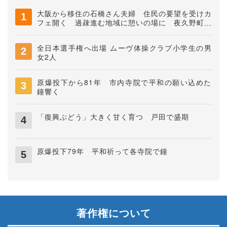
大阪から移住の石橋さん夫婦 住民の要望を受けカ
フェ開く 過疎進む地域に憩いの場に 夜久野町稲
垣
全日本選手権へ出場 ムーヴ体操クラブ小学生の男
女2人
原爆投下から81年 市内寺院で平和の願い込めた
鐘響く
「復興ぶどう」大きく甘く育つ 戸田で盛期
原爆投下79年 平和祈って各寺院で鐘
著作権について