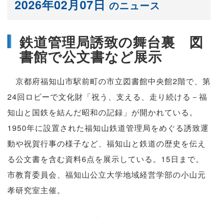
2026年02月07日
のニュース
鉄道管理局誘致の舞台裏 図
書館で公文書など展示
京都府福知山市駅前町の市立図書館中央館2階で、第
24回ロビーで文化財「祝う、支える、走り続ける－福
知山と国鉄を結んだ昭和の記録」が開かれている。
1950年に設置された福知山鉄道管理局をめぐる誘致運
動や祝賀行事の様子など、福知山と鉄道の歴史を伝え
る公文書を含む資料6点を展示している。15日まで。
市教育委員会、福知山公立大学地域経営学部の小山元
孝研究室主催。