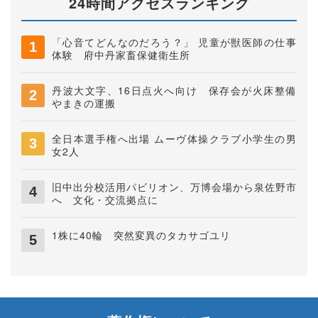
24時間アクセスランキング
「心音てどんなのだろう？」 児童が獣医師の仕事
体験 府中丹家畜保健衛生所
丹波大文字、16日点火へ向け 保存会が火床整備
やまきの運搬
全日本選手権へ出場 ムーヴ体操クラブ小学生の男
女2人
旧中出分校活用パビリオン、万博会場から泉佐野市
へ 文化・交流拠点に
1株に40輪 突然変異のタカサゴユリ