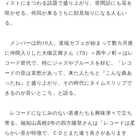
ィストにまつわる話題で盛り上がり、世間話にも花を
咲かせる。何回か来るうちに顔見知りになる人もい
る。
メンバーは約10人。道端カフェが始まって数カ月後
に仲間入りした大槻正輝さん（73）＝西中ノ町＝はレ
コード世代で、特にジャズやブルースを好む。「レコ
ードの音は哀愁があって、来た人たちと『こんな曲あ
ったね』と盛り上がり、その時代にタイムスリップで
きるのが良いところ」と語る。
レコードになじみのない若者たちも興味津々で立ち
寄る。福知山高校2年の四方陽登さんは「レコードは柔
らかい音が特徴で、ＣＤとまた違う良さがあります