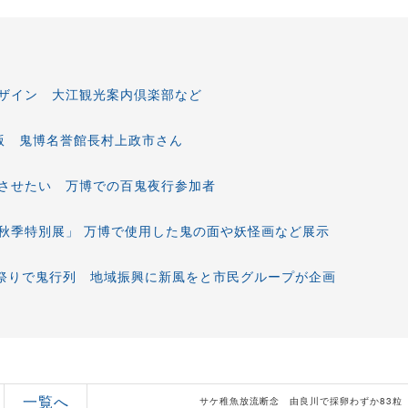
ザイン 大江観光案内倶楽部など
版 鬼博名誉館長村上政市さん
させたい 万博での百鬼夜行参加者
秋季特別展」 万博で使用した鬼の面や妖怪画など展示
子祭りで鬼行列 地域振興に新風をと市民グループが企画
一覧へ