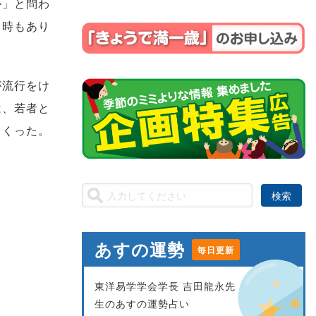
か」と問わ
る時もあり
が流行をけ
は、若者と
くくった。
あすの運勢
毎日更新
東洋易学学会学長 吉田龍永先
生のあすの運勢占い