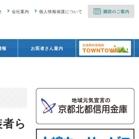
せ
会社案内
個人情報保護について
購読のご案内
情報
お医者さん案内
装者ら