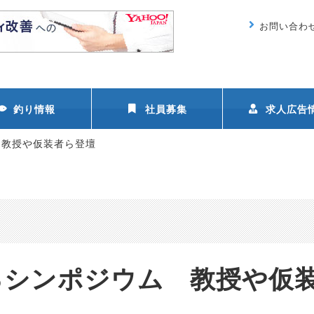
お問い合わ
釣り情報
社員募集
求人広告
 教授や仮装者ら登壇
るシンポジウム 教授や仮