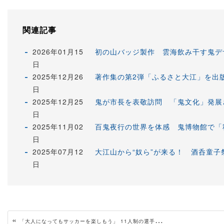
関連記事
2026年01月15
初の山バッジ製作 雲海飲み干す鬼デ
日
2025年12月26
著作集の第2弾「ふるさと大江」を出
日
2025年12月25
鬼が市長を表敬訪問 「鬼文化」発展
日
2025年11月02
百鬼夜行の世界を体感 鬼博物館で「
日
2025年07月12
大江山から“奴ら”が来る！ 酒呑童
日
«
「大人になってもサッカーを楽しもう」 11人制の選手権大会開く 福知山サッカー協会