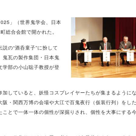
025」（世界鬼学会、日本
江町総合会館で開かれた。
説の“酒呑童子”に扮して
、鬼瓦の製作集団・日本鬼
文学部の小山聡子教授が登
加していると、妖怪コスプレイヤーたちが集まるように
大阪・関西万博の会場や大江で百鬼夜行（仮装行列）をし
たことで一体一体の個性が深掘りされ、個性を大事にする