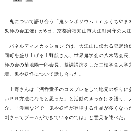
鬼について語り合う「鬼シンポジウムｉｎふくちやま2
鬼師の会主催）が6日、京都府福知山市大江町河守の大
パネルディスカッションでは、大江山に伝わる鬼退治伝
同町を盛り上げる上野航さん、世界鬼学会の八木透会長
師の会の菊地陽一郎会長、基調講演をした二松学舎大学
壇。鬼や妖怪について話し合った。
上野さんは「酒呑童子のコスプレをして地元の祭りに参
いＰＲ方法になると思った」と活動のきっかけを語り、
介。「漫画などで、鬼や妖怪が登場する作品が多くなっ
刺さってブームができているのでは」と意見を述べた。