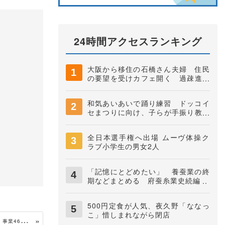
24時間アクセスランキング
大阪から移住の石橋さん夫婦 住民
の要望を受けカフェ開く 過疎進む
地域に憩いの場に 夜久野町稲垣
和気あいあいで踊り練習 ドッコイ
セまつりに向け、子らが手振り教わ
る
全日本選手権へ出場 ムーヴ体操ク
ラブ小学生の男女2人
「記憶にとどめたい」 養蚕業の終
期などまとめる 府蚕糸業史続編
500円定食が人気、夜久野「ななっ
こ」惜しまれながら閉店
サ
ケ稚魚放流断念 由良川で採卵わずか83粒 事業46年で初めて