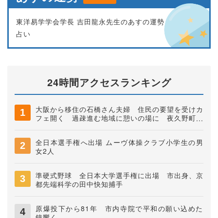
東洋易学学会学長 吉田龍永先生のあすの運勢
占い
24時間アクセスランキング
大阪から移住の石橋さん夫婦 住民の要望を受けカ
フェ開く 過疎進む地域に憩いの場に 夜久野町稲
垣
全日本選手権へ出場 ムーヴ体操クラブ小学生の男
女2人
準硬式野球 全日本大学選手権に出場 市出身、京
都先端科学の田中快知捕手
原爆投下から81年 市内寺院で平和の願い込めた
鐘響く