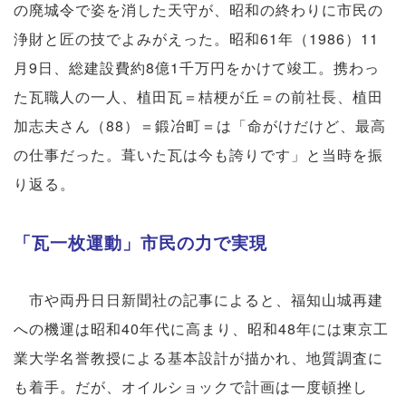
の廃城令で姿を消した天守が、昭和の終わりに市民の
浄財と匠の技でよみがえった。昭和61年（1986）11
月9日、総建設費約8億1千万円をかけて竣工。携わっ
た瓦職人の一人、植田瓦＝桔梗が丘＝の前社長、植田
加志夫さん（88）＝鍛冶町＝は「命がけだけど、最高
の仕事だった。葺いた瓦は今も誇りです」と当時を振
り返る。
「瓦一枚運動」市民の力で実現
市や両丹日日新聞社の記事によると、福知山城再建
への機運は昭和40年代に高まり、昭和48年には東京工
業大学名誉教授による基本設計が描かれ、地質調査に
も着手。だが、オイルショックで計画は一度頓挫し