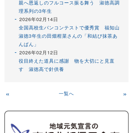
親へ恩返しのフルコース振る舞う 淑徳高調
理系列の3年生
2026年02月14日
全国高校生パンコンテストで優秀賞 福知山
淑徳3年生の田畑柑菜さんの「和結び抹茶あ
んぱん」
2026年02月12日
役目終えた道具に感謝 物を大切にと見直
す 淑徳高で針供養
«
一覧へ