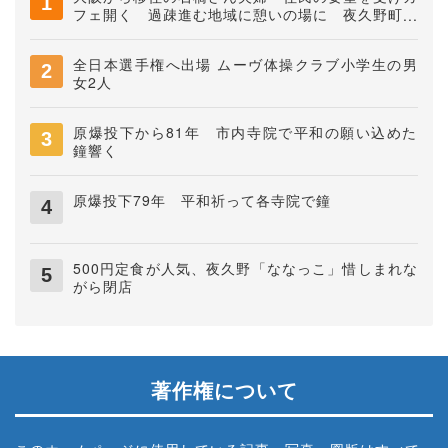
フェ開く 過疎進む地域に憩いの場に 夜久野町稲
垣
全日本選手権へ出場 ムーヴ体操クラブ小学生の男
女2人
原爆投下から81年 市内寺院で平和の願い込めた
鐘響く
原爆投下79年 平和祈って各寺院で鐘
500円定食が人気、夜久野「ななっこ」惜しまれな
がら閉店
著作権について