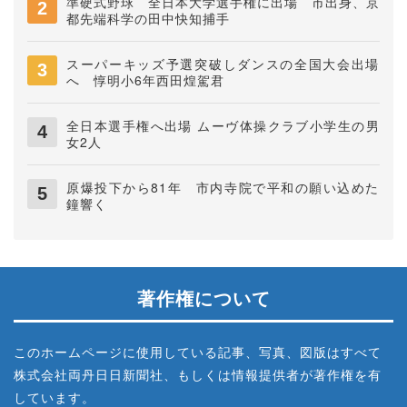
準硬式野球 全日本大学選手権に出場 市出身、京
都先端科学の田中快知捕手
スーパーキッズ予選突破しダンスの全国大会出場
へ 惇明小6年西田煌駕君
全日本選手権へ出場 ムーヴ体操クラブ小学生の男
女2人
原爆投下から81年 市内寺院で平和の願い込めた
鐘響く
著作権について
このホームページに使用している記事、写真、図版はすべて
株式会社両丹日日新聞社、もしくは情報提供者が著作権を有
しています。